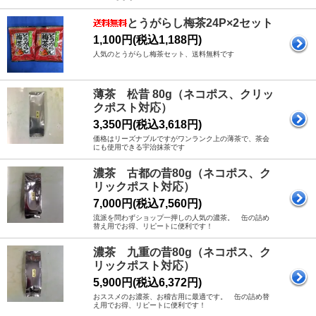
とうがらし梅茶24P×2セット
1,100円(税込1,188円)
人気のとうがらし梅茶セット、送料無料です
薄茶 松昔 80g（ネコポス、クリッ
クポスト対応）
3,350円(税込3,618円)
価格はリーズナブルですがワンランク上の薄茶で、茶会
にも使用できる宇治抹茶です
濃茶 古都の昔80g（ネコポス、ク
リックポスト対応）
7,000円(税込7,560円)
流派を問わずショップ一押しの人気の濃茶。 缶の詰め
替え用でお得、リピートに便利です！
濃茶 九重の昔80g（ネコポス、ク
リックポスト対応）
5,900円(税込6,372円)
おススメのお濃茶、お稽古用に最適です。 缶の詰め替
え用でお得、リピートに便利です！