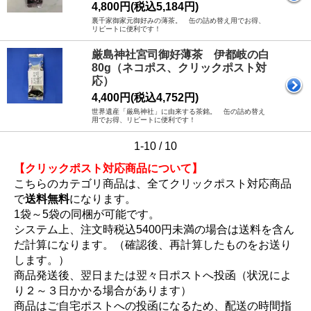
4,800円(税込5,184円)
裏千家御家元御好みの薄茶。 缶の詰め替え用でお得、
リピートに便利です！
厳島神社宮司御好薄茶 伊都岐の白
80g（ネコポス、クリックポスト対
応）
4,400円(税込4,752円)
世界遺産「厳島神社」に由来する茶銘。 缶の詰め替え
用でお得、リピートに便利です！
1-10 / 10
【クリックポスト対応商品について】
こちらのカテゴリ商品は、全てクリックポスト対応商品
で
送料無料
になります。
1袋～5袋の同梱が可能です。
システム上、注文時税込5400円未満の場合は送料を含ん
だ計算になります。（確認後、再計算したものをお送り
します。）
商品発送後、翌日または翌々日ポストへ投函（状況によ
り２～３日かかる場合があります）
商品はご自宅ポストへの投函になるため、配送の時間指