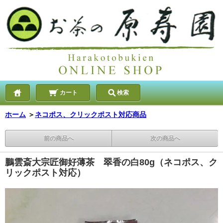
カート
検索
ホーム
＞
ネコポス、クリックポスト対応商品
前の商品へ
次の商品へ
鵬雲斎大宗匠御好薄茶 翠香の白80g（ネコポス、ク
リックポスト対応）