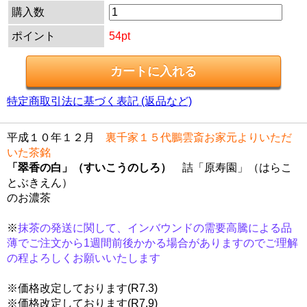
購入数
ポイント
54pt
特定商取引法に基づく表記 (返品など)
平成１０年１２月
裏千家１５代鵬雲斎お家元よりいただ
いた茶銘
「翠香の白」（すいこうのしろ）
詰「原寿園」（はらこ
とぶきえん）
のお濃茶
※
抹茶の発送に関して、インバウンドの需要高騰による品
薄でご注文から1週間前後かかる場合がありますのでご理解
の程よろしくお願いいたします
※価格改定しております(R7.3)
※価格改定しております(R7.9)