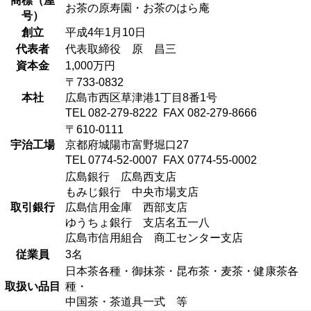
商標（屋
お茶の原寿園・お茶のはら庵
号）
創立
平成4年1月10日
代表者
代表取締役 原 昌三
資本金
1,000万円
〒733-0832
本社
広島市西区草津港1丁目8番1号
TEL 082-279-8222 FAX 082-279-8666
〒610-0111
宇治工場
京都府城陽市富野堀口27
TEL 0774-52-0007 FAX 0774-55-0002
広島銀行 広島西支店
もみじ銀行 中央市場支店
取引銀行
広島信用金庫 西部支店
ゆうちょ銀行 支店名五一八
広島市信用組合 商工センター支店
従業員
3名
日本茶各種・御抹茶・昆布茶・麦茶・健康茶各
取扱い品目
種・
中国茶・茶道具一式 等