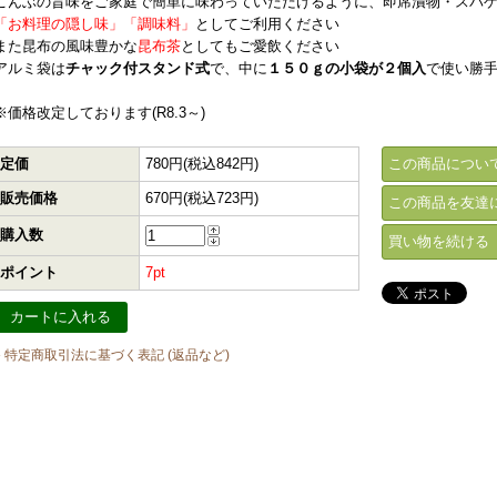
こんぶの旨味をご家庭で簡単に味わっていただけるように、即席漬物・スパ
「お料理の隠し味」
「調味料」
としてご利用ください
また昆布の風味豊かな
昆布茶
としてもご愛飲ください
アルミ袋は
チャック付スタンド式
で、中に
１５０ｇの小袋が２個入
で使い勝
※価格改定しております(R8.3～)
定価
780円(税込842円)
この商品につい
販売価格
670円(税込723円)
この商品を友達
購入数
買い物を続ける
ポイント
7pt
» 特定商取引法に基づく表記 (返品など)