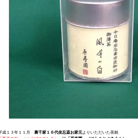
平成１３年１１月
裏千家１６代坐忘斎お家元
よりいただいた茶銘