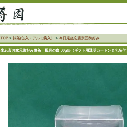
TOP
>
抹茶(缶入・アルミ袋入）
>
今日庵坐忘斎宗匠御好み
坐忘斎お家元御好み薄茶 風月の白 30g缶（ギフト用透明カートン＆包装付