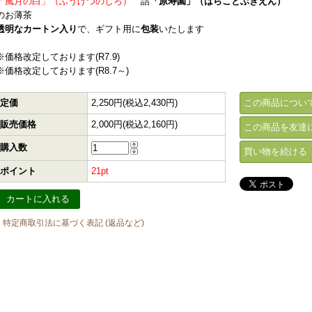
「風月の白」（ふうげつのしろ）
詰
「原寿園」（はらことぶきえん）
のお薄茶
透明なカートン入り
で、ギフト用に
包装
いたします
※価格改定しております(R7.9)
※価格改定しております(R8.7～)
定価
2,250円(税込2,430円)
この商品につい
販売価格
2,000円(税込2,160円)
この商品を友達
購入数
買い物を続ける
ポイント
21pt
» 特定商取引法に基づく表記 (返品など)