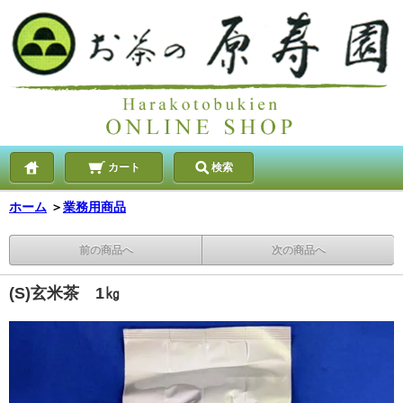
カート
検索
ホーム
＞
業務用商品
前の商品へ
次の商品へ
(S)玄米茶 1㎏