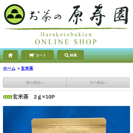
カート
検索
ホーム
＞
玄米茶
前の商品へ
次の商品へ
玄米茶 2ｇ×10P