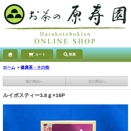
カート
検索
ホーム
＞
健康茶・その他
前の商品へ
次の商品へ
ルイボスティー3.8ｇ×16P