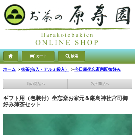
カート
検索
ホーム
＞
抹茶(缶入・アルミ袋入）
＞
今日庵坐忘斎宗匠御好み
前の商品へ
次の商品へ
ギフト用（包装付）坐忘斎お家元＆厳島神社宮司御
好み薄茶セット