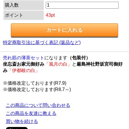
購入数
ポイント
43pt
特定商取引法に基づく表記 (返品など)
売れ筋の薄茶セット
になります
（包装付）
坐忘斎お家元御好み
「風月の白」
と
厳島神社野坂宮司御好
み
「伊都岐の白」
※価格改定しております(R7.9)
※価格改定しております(R8.7～)
この商品について問い合わせる
この商品を友達に教える
買い物を続ける